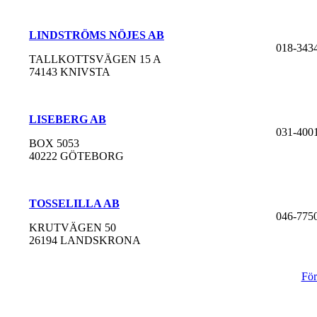
LINDSTRÖMS NÖJES AB
018-343
TALLKOTTSVÄGEN 15 A
74143 KNIVSTA
LISEBERG AB
031-400
BOX 5053
40222 GÖTEBORG
TOSSELILLA AB
046-775
KRUTVÄGEN 50
26194 LANDSKRONA
För