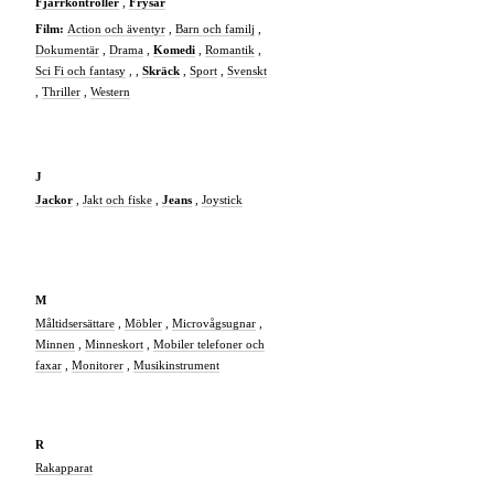
Fjärrkontroller
,
Frysar
Film:
Action och äventyr
,
Barn och familj
,
Dokumentär
,
Drama
,
Komedi
,
Romantik
,
Sci Fi och fantasy
, ,
Skräck
,
Sport
,
Svenskt
,
Thriller
,
Western
J
Jackor
,
Jakt och fiske
,
Jeans
,
Joystick
M
Måltidsersättare
,
Möbler
,
Microvågsugnar
,
Minnen
,
Minneskort
,
Mobiler telefoner och
faxar
,
Monitorer
,
Musikinstrument
R
Rakapparat