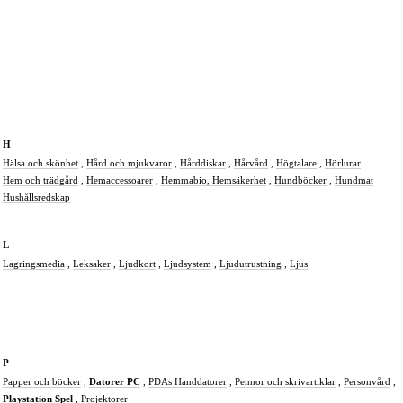
H
Hälsa och skönhet
,
Hård och mjukvaror
,
Hårddiskar
,
Hårvård
,
Högtalare
,
Hörlurar
Hem och trädgård
,
Hemaccessoarer
,
Hemmabio,
Hemsäkerhet
,
Hundböcker
,
Hundmat
Hushållsredskap
L
Lagringsmedia
,
Leksaker
,
Ljudkort
,
Ljudsystem
,
Ljudutrustning
,
Ljus
P
Papper och böcker
,
Datorer PC
,
PDAs Handdatorer
,
Pennor och skrivartiklar
,
Personvård
,
Playstation Spel
,
Projektorer