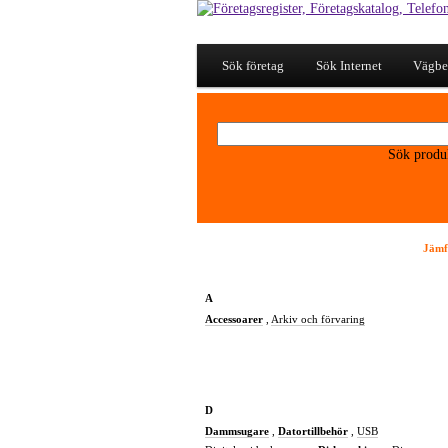
Sök företag
Sök Internet
Vägbe
Sök produ
Jämf
A
Accessoarer
,
Arkiv och förvaring
D
Dammsugare
,
Datortillbehör
,
USB