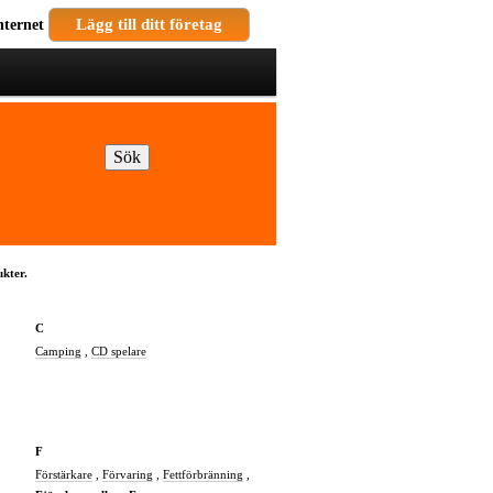
nternet
Lägg till ditt företag
kter.
C
Camping
,
CD spelare
F
Förstärkare
,
Förvaring
,
Fettförbränning
,