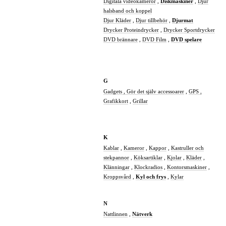
Digitala videokameror
,
Diskmaskiner
,
Djur
halsband och koppel
Djur Kläder
,
Djur tillbehör
,
Djurmat
Drycker Proteindrycker
,
Drycker Sportdrycker
DVD brännare
,
DVD Film
,
DVD spelare
G
Gadgets ,
Gör det själv accessoarer
,
GPS ,
Grafikkort
,
Grillar
K
Kablar
,
Kameror
,
Kappor
,
Kastruller och
stekpannor
,
Köksartiklar
,
Kjolar
,
Kläder
,
Klänningar
,
Klockradios
,
Kontorsmaskiner
,
Kroppsvård
,
Kyl och frys
,
Kylar
N
Nattlinnen
,
Nätverk