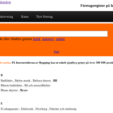
Företagsregister
på I
skrivning
Karta
Nytt företag
kt eller bläddra genom
butik
,
kategori
,
märke
Start
ör priser
. På Internetsidorna.se
Shopping
kan ni enkelt
jämföra priser
på över 300 000 produ
B
Badkläder ,
Bärbar musik
,
Bärbara datorer
,
BH
Bikinis baddräkter
,
Bil och motortillbehör
Blusar skjortor
,
Byxor
E
El rakapparater
,
Elektronik
,
Elverktyg
,
Etiketter och märkning