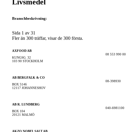
Livsmedel
Branschbeskrivning:
Sida 1 av 31
Fler än 300 träffar, visar de 300 första.
AXFOOD AB
08 553 990 00
KUNGSG. 32
103 90 STOCKHOLM
AB BERGFALK & CO
08-398930
BOX 5146
12117 JOHANNESHOV
AB R. LUNDBERG
040-6981100
BOX 104
20121 MALMÖ
AKZO NOBEL SALT AB