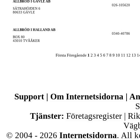
ALLBRÖD I GÄVLE AB
026-105620
SÄTRAHÖJDEN 6
80633 GÄVLE
ALLBRÖD I HALLAND AB
0340-40786
BOX 80
43010 TVÅÅKER
Första
Föregående
1
2
3
4
5
6
7
8
9
10
11
12
13
1
Support
|
Om Internetsidorna
|
An
S
Tjänster:
Företagsregister
|
Ri
Vägb
© 2004 - 2026
Internetsidorna
. All 