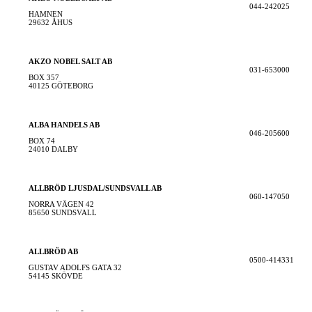
044-242025
HAMNEN
29632 ÅHUS
AKZO NOBEL SALT AB
031-653000
BOX 357
40125 GÖTEBORG
ALBA HANDELS AB
046-205600
BOX 74
24010 DALBY
ALLBRÖD LJUSDAL/SUNDSVALL AB
060-147050
NORRA VÄGEN 42
85650 SUNDSVALL
ALLBRÖD AB
0500-414331
GUSTAV ADOLFS GATA 32
54145 SKÖVDE