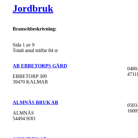
Jordbruk
Branschbeskrivning:
Sida 1 av 9
Totalt antal träffar 84 st
AB EBBETORPS GÅRD
0480
4711
EBBETORP 309
39470 KALMAR
ALMNÄS BRUK AB
0503
1600
ALMNÄS
54494 HJO