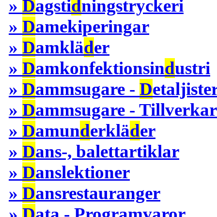
»
D
agsti
d
ningstryckeri
»
D
amekiperingar
»
D
amklä
d
er
»
D
amkonfektionsin
d
ustri
»
D
ammsugare -
D
etaljiste
»
D
ammsugare - Tillverkare
»
D
amun
d
erklä
d
er
»
D
ans-, balettartiklar
»
D
anslektioner
»
D
ansrestauranger
»
D
ata - Programvaror