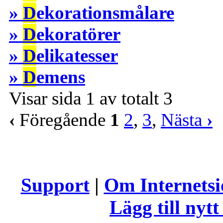
»
D
ekorationsmålare
»
D
ekoratörer
»
D
elikatesser
»
D
emens
Visar sida 1 av totalt 3
‹
Föregående
1
2
,
3
,
Nästa
›
Support
|
Om Internets
Lägg till nytt