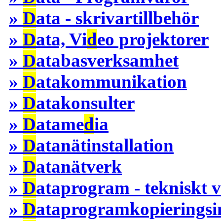
»
D
ata - skrivartillbehör
»
D
ata, Vi
d
eo projektorer
»
D
atabasverksamhet
»
D
atakommunikation
»
D
atakonsulter
»
D
atame
d
ia
»
D
atanätinstallation
»
D
atanätverk
»
D
ataprogram - tekniskt 
»
D
ataprogramkopieringsi