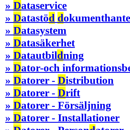
»
D
ataservice
»
D
atastö
d
d
okumenthante
»
D
atasystem
»
D
atasäkerhet
»
D
atautbil
d
ning
»
D
ator-och informations
»
D
atorer -
D
istribution
»
D
atorer -
D
rift
»
D
atorer - Försäljning
»
D
atorer - Installationer