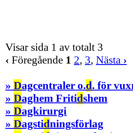
Visar sida 1 av totalt 3
‹
Föregående
1
2
,
3
,
Nästa
›
»
D
agcentraler o.
d
. för vu
»
D
aghem Friti
d
shem
»
D
agkirurgi
»
D
agsti
d
ningsförlag