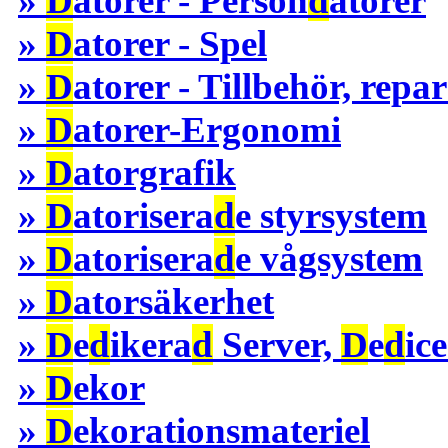
»
D
atorer - Person
d
atorer
»
D
atorer - Spel
»
D
atorer - Tillbehör, repa
»
D
atorer-Ergonomi
»
D
atorgrafik
»
D
atorisera
d
e styrsystem
»
D
atorisera
d
e vågsystem
»
D
atorsäkerhet
»
D
e
d
ikera
d
Server,
D
e
d
ic
»
D
ekor
»
D
ekorationsmateriel