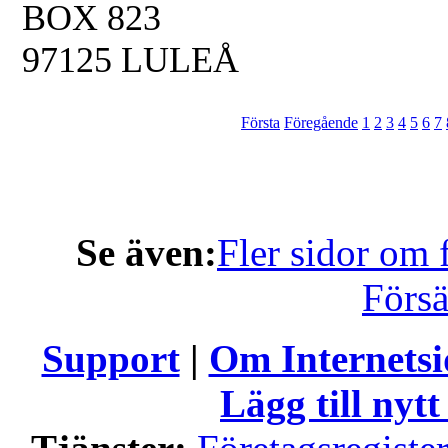
BOX 823
97125 LULEÅ
Första
Föregående
1
2
3
4
5
6
7
Se även:
Fler sidor om 
Försä
Support
|
Om Internets
Lägg till nytt