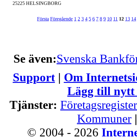
25225 HELSINGBORG
Första
Föregående
1
2
3
4
5
6
7
8
9
10
11
12
13
14
Se även:
Svenska Bankfö
Support
|
Om Internets
Lägg till nytt
Tjänster:
Företagsregiste
Kommuner
© 2004 - 2026
Intern